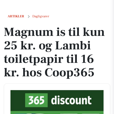
Magnum is til kun 25 kr. og Lambi toiletpapir til 16 kr. hos Coop365
ARTIKLER
Dagligvarer
Magnum is til kun
25 kr. og Lambi
toiletpapir til 16
kr. hos Coop365