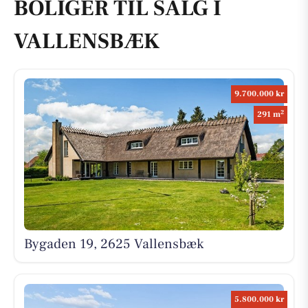
BOLIGER TIL SALG I
VALLENSBÆK
9.700.000 kr
2
291 m
Bygaden 19, 2625 Vallensbæk
5.800.000 kr