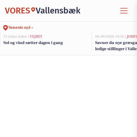
VORES
Vallensbæk
Seneste nyt ›
13 timer siden |
VEJRET
06-08-2026 10:55 |
JOBN
Sol og vind sætter dagen i gang
Savner du nye græsga
ledige stillinger i V