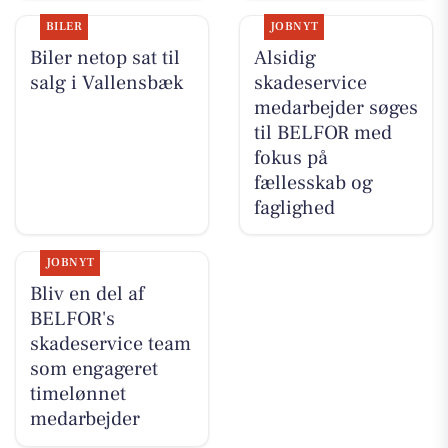
BILER
JOBNYT
Biler netop sat til
Alsidig
salg i Vallensbæk
skadeservice
medarbejder søges
til BELFOR med
fokus på
fællesskab og
faglighed
JOBNYT
Bliv en del af
BELFOR's
skadeservice team
som engageret
timelønnet
medarbejder