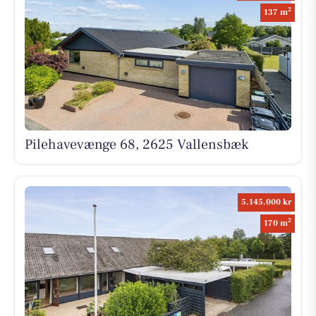
2
137 m
Pilehavevænge 68, 2625 Vallensbæk
5.145.000 kr
2
170 m