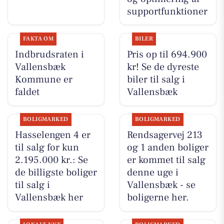
supportfunktioner
FAKTA OM
BILER
Indbrudsraten i
Pris op til 694.900
Vallensbæk
kr! Se de dyreste
Kommune er
biler til salg i
faldet
Vallensbæk
BOLIGMARKED
BOLIGMARKED
Hasselengen 4 er
Rendsagervej 213
til salg for kun
og 1 anden boliger
2.195.000 kr.: Se
er kommet til salg
de billigste boliger
denne uge i
til salg i
Vallensbæk - se
Vallensbæk her
boligerne her.