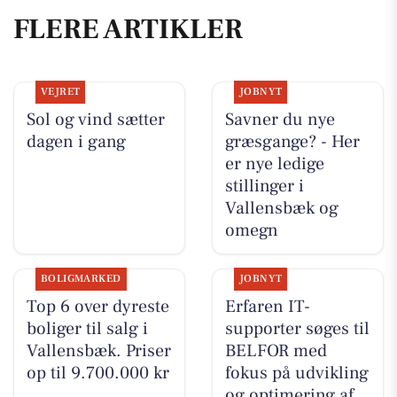
FLERE ARTIKLER
VEJRET
JOBNYT
Sol og vind sætter
Savner du nye
dagen i gang
græsgange? - Her
er nye ledige
stillinger i
Vallensbæk og
omegn
BOLIGMARKED
JOBNYT
Top 6 over dyreste
Erfaren IT-
boliger til salg i
supporter søges til
Vallensbæk. Priser
BELFOR med
op til 9.700.000 kr
fokus på udvikling
og optimering af