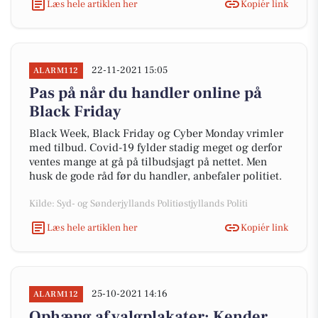
Læs hele artiklen her
Kopiér link
22-11-2021 15:05
ALARM112
Pas på når du handler online på
Black Friday
Black Week, Black Friday og Cyber Monday vrimler
med tilbud. Covid-19 fylder stadig meget og derfor
ventes mange at gå på tilbudsjagt på nettet. Men
husk de gode råd før du handler, anbefaler politiet.
Kilde: Syd- og Sønderjyllands Politiøstjyllands Politi
Læs hele artiklen her
Kopiér link
25-10-2021 14:16
ALARM112
Ophæng af valgplakater: Kender