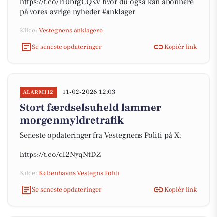
https://t.co/Pl0brgCQKv hvor du også kan abonnere
på vores øvrige nyheder #anklager
Kilde:
Vestegnens anklagere
Se seneste opdateringer
Kopiér link
11-02-2026 12:03
ALARM112
Stort færdselsuheld lammer
morgenmyldretrafik
Seneste opdateringer fra Vestegnens Politi på X:
https://t.co/di2NyqNtDZ
Kilde:
Københavns Vestegns Politi
Se seneste opdateringer
Kopiér link