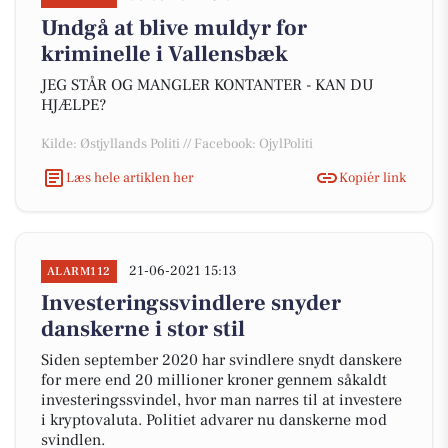
Undgå at blive muldyr for
kriminelle i Vallensbæk
JEG STÅR OG MANGLER KONTANTER - KAN DU
HJÆLPE?
Kilde: Østjyllands Politi // Facebook: OjylPoliti
Læs hele artiklen her
Kopiér link
21-06-2021 15:13
ALARM112
Investeringssvindlere snyder
danskerne i stor stil
Siden september 2020 har svindlere snydt danskere
for mere end 20 millioner kroner gennem såkaldt
investeringssvindel, hvor man narres til at investere
i kryptovaluta. Politiet advarer nu danskerne mod
svindlen.