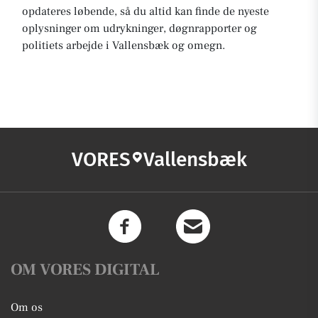
opdateres løbende, så du altid kan finde de nyeste
oplysninger om udrykninger, døgnrapporter og
politiets arbejde i Vallensbæk og omegn.
VORES
Vallensbæk
OM VORES DIGITAL
Om os