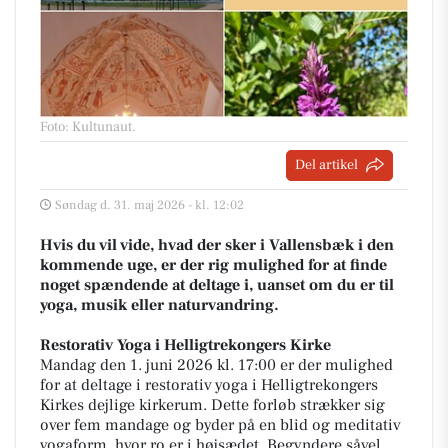
Foto: Kultunaut
.
Del artikel
Søndag d. 31. maj 2026 - kl. 12:02
Hvis du vil vide, hvad der sker i Vallensbæk i den
kommende uge, er der rig mulighed for at finde
noget spændende at deltage i, uanset om du er til
yoga, musik eller naturvandring.
Restorativ Yoga i Helligtrekongers Kirke
Mandag den 1. juni 2026 kl. 17:00 er der mulighed
for at deltage i restorativ yoga i Helligtrekongers
Kirkes dejlige kirkerum. Dette forløb strækker sig
over fem mandage og byder på en blid og meditativ
yogaform, hvor ro er i højsædet. Begyndere såvel