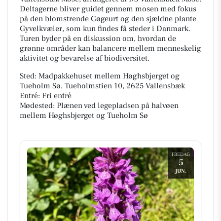
Deltagerne bliver guidet gennem mosen med fokus
på den blomstrende Gøgeurt og den sjældne plante
Gyvelkvæler, som kun findes få steder i Danmark.
Turen byder på en diskussion om, hvordan de
grønne områder kan balancere mellem menneskelig
aktivitet og bevarelse af biodiversitet.
Sted: Madpakkehuset mellem Høghsbjerget og
Tueholm Sø, Tueholmstien 10, 2625 Vallensbæk
Entré: Fri entré
Mødested: Plænen ved legepladsen på halvøen
mellem Høghsbjerget og Tueholm Sø
FREDAG
5
JUN.