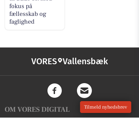
fokus på
fællesskab og
faglighed
VORES
Vallensbæk
Tilmeld nyhedsbrev
OM VORES DIGITAL
Om os
For annoncører