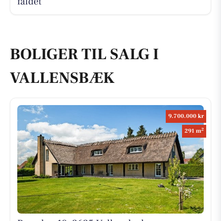
faldet
BOLIGER TIL SALG I
VALLENSBÆK
9.700.000 kr
2
291 m