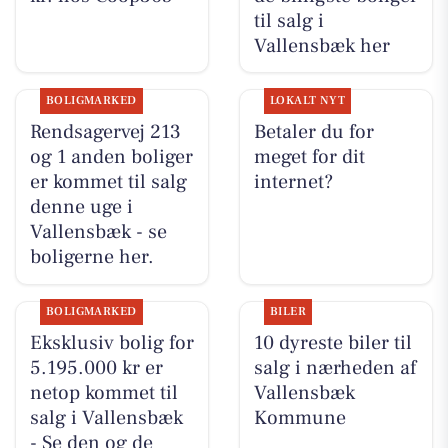
til salg i
Vallensbæk her
BOLIGMARKED
LOKALT NYT
Rendsagervej 213
Betaler du for
og 1 anden boliger
meget for dit
er kommet til salg
internet?
denne uge i
Vallensbæk - se
boligerne her.
BOLIGMARKED
BILER
Eksklusiv bolig for
10 dyreste biler til
5.195.000 kr er
salg i nærheden af
netop kommet til
Vallensbæk
salg i Vallensbæk
Kommune
- Se den og de