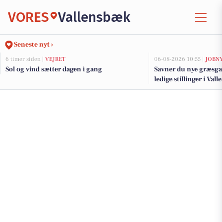
VORES
Vallensbæk
Seneste nyt ›
6 timer siden |
VEJRET
06-08-2026 10:55 |
JOBN
Sol og vind sætter dagen i gang
Savner du nye græsga
ledige stillinger i V