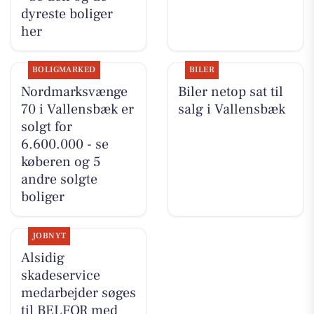
dyreste boliger
her
BOLIGMARKED
BILER
Nordmarksvænge
Biler netop sat til
70 i Vallensbæk er
salg i Vallensbæk
solgt for
6.600.000 - se
køberen og 5
andre solgte
boliger
JOBNYT
Alsidig
skadeservice
medarbejder søges
til BELFOR med