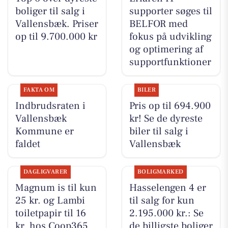
boliger til salg i
supporter søges til
Vallensbæk. Priser
BELFOR med
op til 9.700.000 kr
fokus på udvikling
og optimering af
supportfunktioner
FAKTA OM
BILER
Indbrudsraten i
Pris op til 694.900
Vallensbæk
kr! Se de dyreste
Kommune er
biler til salg i
faldet
Vallensbæk
DAGLIGVARER
BOLIGMARKED
Magnum is til kun
Hasselengen 4 er
25 kr. og Lambi
til salg for kun
toiletpapir til 16
2.195.000 kr.: Se
kr. hos Coop365
de billigste boliger