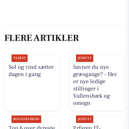
FLERE ARTIKLER
VEJRET
JOBNYT
Sol og vind sætter
Savner du nye
dagen i gang
græsgange? - Her
er nye ledige
stillinger i
Vallensbæk og
omegn
BOLIGMARKED
JOBNYT
Top 6 over dyreste
Erfaren IT-