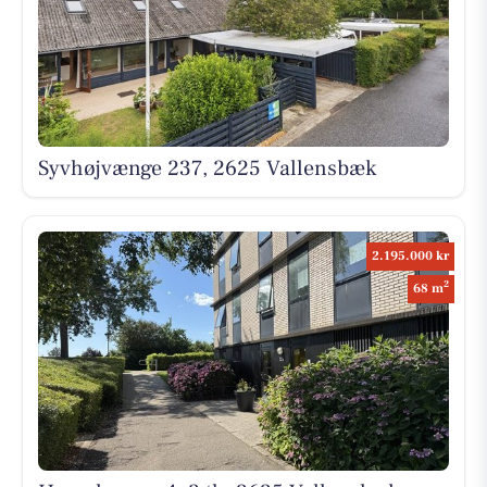
Syvhøjvænge 237, 2625 Vallensbæk
2.195.000 kr
2
68 m