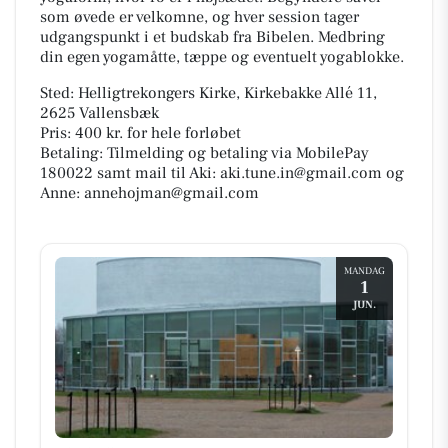
som øvede er velkomne, og hver session tager
udgangspunkt i et budskab fra Bibelen. Medbring
din egen yogamåtte, tæppe og eventuelt yogablokke.
Sted: Helligtrekongers Kirke, Kirkebakke Allé 11,
2625 Vallensbæk
Pris: 400 kr. for hele forløbet
Betaling: Tilmelding og betaling via MobilePay
180022 samt mail til Aki: aki.tune.in@gmail.com og
Anne: annehojman@gmail.com
MANDAG
1
JUN.