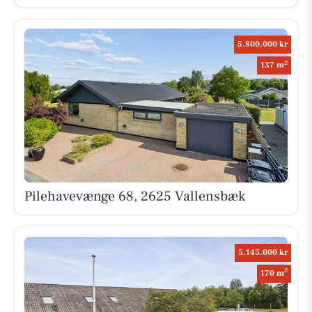
5.800.000 kr
2
137 m
Pilehavevænge 68, 2625 Vallensbæk
5.145.000 kr
2
170 m