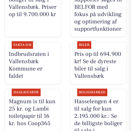
Vallensbæk. Priser
BELFOR med
op til 9.700.000 kr
fokus på udvikling
og optimering af
supportfunktioner
FAKTA OM
BILER
Indbrudsraten i
Pris op til 694.900
Vallensbæk
kr! Se de dyreste
Kommune er
biler til salg i
faldet
Vallensbæk
DAGLIGVARER
BOLIGMARKED
Magnum is til kun
Hasselengen 4 er
25 kr. og Lambi
til salg for kun
toiletpapir til 16
2.195.000 kr.: Se
kr. hos Coop365
de billigste boliger
til salg i