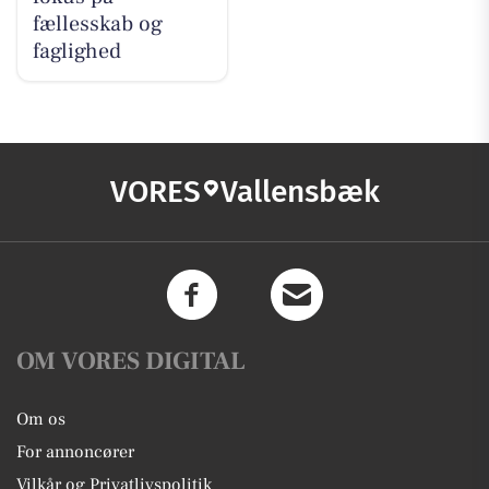
fællesskab og
faglighed
VORES
Vallensbæk
OM VORES DIGITAL
Om os
For annoncører
Vilkår og Privatlivspolitik