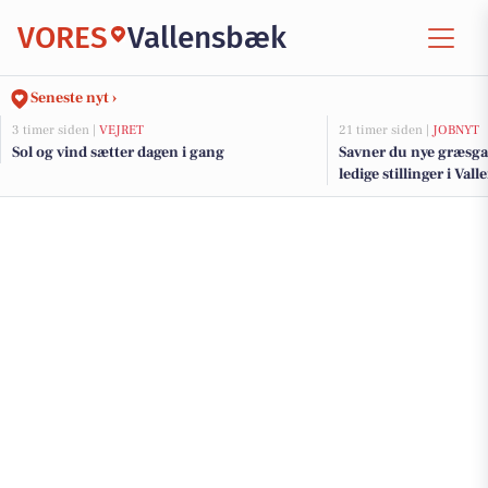
VORES
Vallensbæk
Seneste nyt ›
3 timer siden |
VEJRET
21 timer siden |
JOBNYT
Sol og vind sætter dagen i gang
Savner du nye græsga
ledige stillinger i V