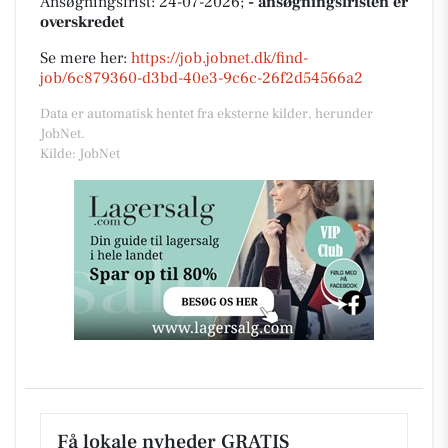
Ansøgningsfrist: 24-07-2026;
- ansøgningsfristen er
overskredet
Se mere her:
https://job.jobnet.dk/find-
job/6c879360-d3bd-40e3-9c6c-26f2d54566a2
Data er automatisk hentet fra eksterne kilder, herunder
JobNet.
Kilde: JobNet
Få lokale nyheder GRATIS