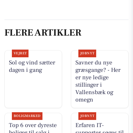
FLERE ARTIKLER
VEJRET
JOBNYT
Sol og vind sætter
Savner du nye
dagen i gang
græsgange? - Her
er nye ledige
stillinger i
Vallensbæk og
omegn
BOLIGMARKED
JOBNYT
Top 6 over dyreste
Erfaren IT-
boliger til salg i
supporter søges til