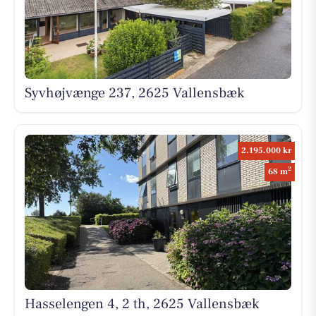
Syvhøjvænge 237, 2625 Vallensbæk
2.195.000 kr
2
68 m
Hasselengen 4, 2 th, 2625 Vallensbæk