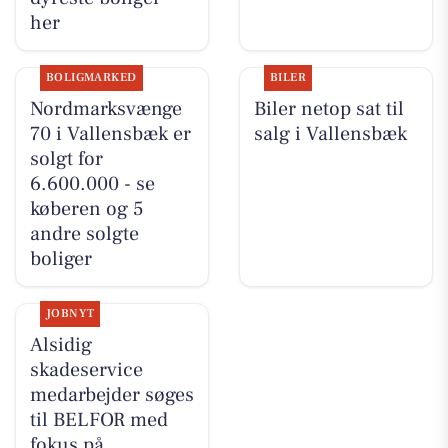
her
BOLIGMARKED
BILER
Nordmarksvænge
Biler netop sat til
70 i Vallensbæk er
salg i Vallensbæk
solgt for
6.600.000 - se
køberen og 5
andre solgte
boliger
JOBNYT
Alsidig
skadeservice
medarbejder søges
til BELFOR med
fokus på