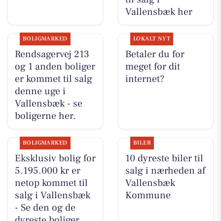
Vallensbæk her
BOLIGMARKED
LOKALT NYT
Rendsagervej 213
Betaler du for
og 1 anden boliger
meget for dit
er kommet til salg
internet?
denne uge i
Vallensbæk - se
boligerne her.
BOLIGMARKED
BILER
Eksklusiv bolig for
10 dyreste biler til
5.195.000 kr er
salg i nærheden af
netop kommet til
Vallensbæk
salg i Vallensbæk
Kommune
- Se den og de
dyreste boliger