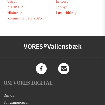
Vejret
Erhverv
Alarm112
Jobnyt
Historisk
Læserbidrag
Kommunalvalg 2025
VORES
Vallensbæk
OM VORES DIGITAL
Om os
For annoncører