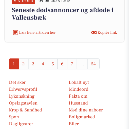
09-06-2026 12:15
MINDEORD
Seneste dødsannoncer og afdøde i
Vallensbæk
Læs hele artiklen her
Kopiér link
1
2
3
4
5
6
7
...
54
Det sker
Lokalt nyt
Erhvervsprofil
Mindeord
Lykønskning
Fakta om
Opslagstavlen
Husstand
Krop & Sundhed
Mød dine naboer
Sport
Boligmarked
Dagligvarer
Biler