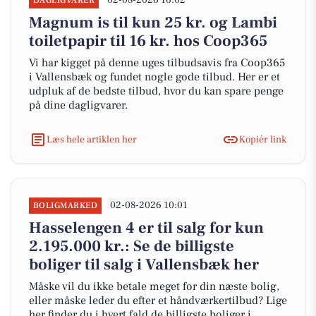
02-08-2026 16:02
DAGLIGVARER
Magnum is til kun 25 kr. og Lambi
toiletpapir til 16 kr. hos Coop365
Vi har kigget på denne uges tilbudsavis fra Coop365
i Vallensbæk og fundet nogle gode tilbud. Her er et
udpluk af de bedste tilbud, hvor du kan spare penge
på dine dagligvarer.
Læs hele artiklen her
Kopiér link
02-08-2026 10:01
BOLIGMARKED
Hasselengen 4 er til salg for kun
2.195.000 kr.: Se de billigste
boliger til salg i Vallensbæk her
Måske vil du ikke betale meget for din næste bolig,
eller måske leder du efter et håndværkertilbud? Lige
her finder du i hvert fald de billigste boliger i