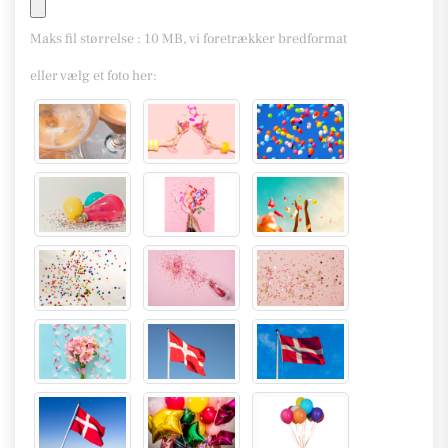
Maks fil størrelse : 10 MB, vi foretrækker bredformat
eller vælg et foto her: