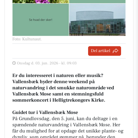
Foto: Kultunaut
.
Del artikel
Onsdag d. 03. jun. 2026 - kl. 09:03
Er du interesseret i naturen eller musik?
Vallensbæk byder denne weekend på
naturvandring i det smukke naturområde ved
Vallensbæk Mose samt en stemningsfuld
sommerkoncert i Helligtrekongers Kirke.
Guidet tur i Vallensbæk Mose
På Grundlovsdag, den 5. juni, kan du deltage i en
spændende naturvandring i Vallensbæk Mose. Her
får du mulighed for at opdage det unikke plante- og
dyreliv, som området gemmer på, herunder den