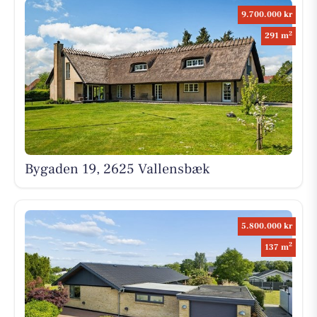
9.700.000 kr
2
291 m
Bygaden 19, 2625 Vallensbæk
5.800.000 kr
2
137 m