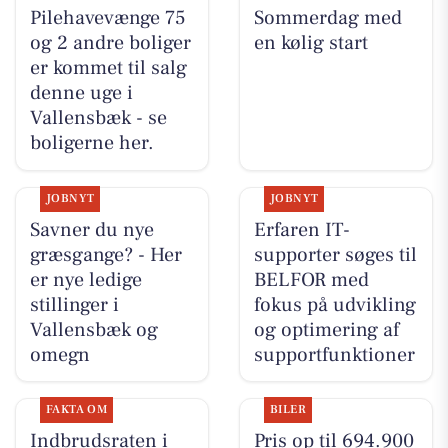
Pilehavevænge 75
Sommerdag med
og 2 andre boliger
en kølig start
er kommet til salg
denne uge i
Vallensbæk - se
boligerne her.
JOBNYT
JOBNYT
Savner du nye
Erfaren IT-
græsgange? - Her
supporter søges til
er nye ledige
BELFOR med
stillinger i
fokus på udvikling
Vallensbæk og
og optimering af
omegn
supportfunktioner
FAKTA OM
BILER
Indbrudsraten i
Pris op til 694.900