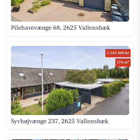
Pilehavevænge 68, 2625 Vallensbæk
5.145.000 kr
2
170 m
Syvhøjvænge 237, 2625 Vallensbæk