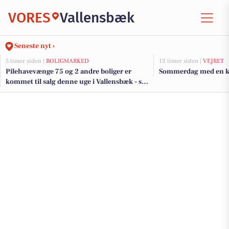
VORES
Vallensbæk
Seneste nyt ›
5 timer siden |
BOLIGMARKED
13 timer siden |
VEJRET
Pilehavevænge 75 og 2 andre boliger er
Sommerdag med en kø
kommet til salg denne uge i Vallensbæk - se
boligerne her.