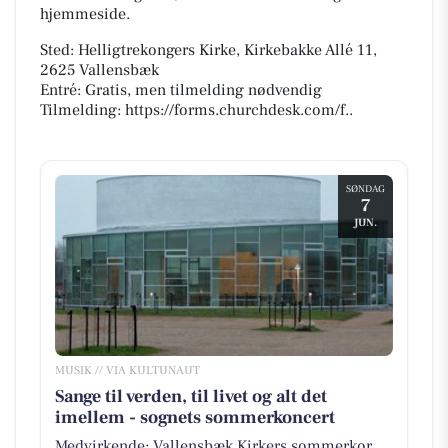
hjemmeside.
Sted: Helligtrekongers Kirke, Kirkebakke Allé 11,
2625 Vallensbæk
Entré: Gratis, men tilmelding nødvendig
Tilmelding: https://forms.churchdesk.com/f..
SØNDAG
7
JUN.
MUSIK // VIA KULTUNAUT
Sange til verden, til livet og alt det
imellem - sognets sommerkoncert
Medvirkende: Vallensbæk Kirkers sommerkor,