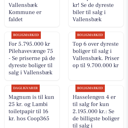
Vallensbæk
kr! Se de dyreste
Kommune er
biler til salg i
faldet
Vallensbæk
BOLIGMARKED
BOLIGMARKED
For 5.795.000 kr
Top 6 over dyreste
Pilehavevænge 75
boliger til salg i
- Se priserne på de
Vallensbæk. Priser
dyreste boliger til
op til 9.700.000 kr
salg i Vallensbæk
DAGLIGVARER
BOLIGMARKED
Magnum is til kun
Hasselengen 4 er
25 kr. og Lambi
til salg for kun
toiletpapir til 16
2.195.000 kr.: Se
kr. hos Coop365
de billigste boliger
til salg i