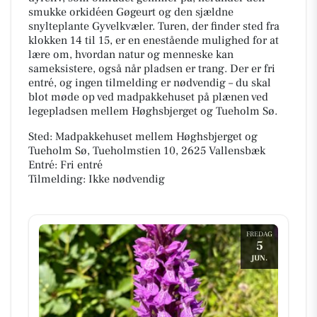
smukke orkidéen Gøgeurt og den sjældne
snylteplante Gyvelkvæler. Turen, der finder sted fra
klokken 14 til 15, er en enestående mulighed for at
lære om, hvordan natur og menneske kan
sameksistere, også når pladsen er trang. Der er fri
entré, og ingen tilmelding er nødvendig – du skal
blot møde op ved madpakkehuset på plænen ved
legepladsen mellem Høghsbjerget og Tueholm Sø.
Sted: Madpakkehuset mellem Høghsbjerget og
Tueholm Sø, Tueholmstien 10, 2625 Vallensbæk
Entré: Fri entré
Tilmelding: Ikke nødvendig
FREDAG
5
JUN.