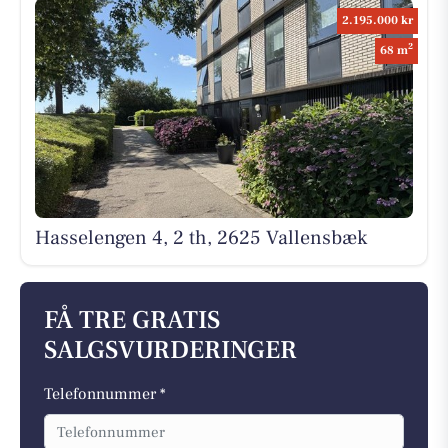
2.195.000 kr
2
68 m
Hasselengen 4, 2 th, 2625 Vallensbæk
FÅ TRE GRATIS
SALGSVURDERINGER
Telefonnummer *