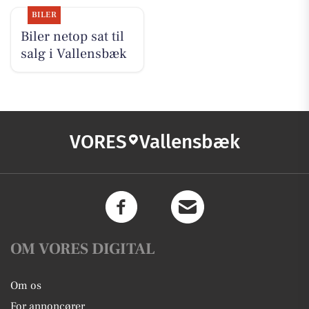
BILER
Biler netop sat til
salg i Vallensbæk
VORES
Vallensbæk
OM VORES DIGITAL
Om os
For annoncører