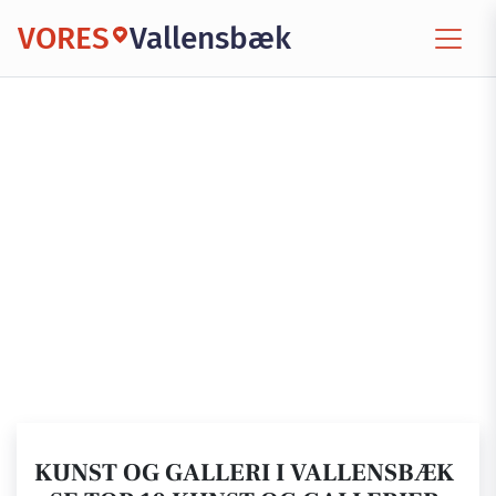
VORES
Vallensbæk
KUNST OG GALLERI I VALLENSBÆK