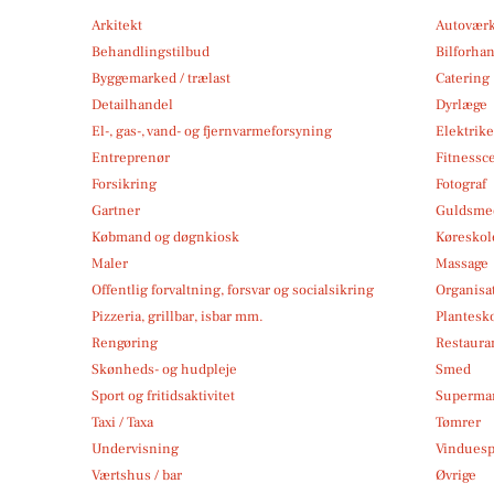
Arkitekt
Autoværk
Behandlingstilbud
Bilforha
Byggemarked / trælast
Catering
Detailhandel
Dyrlæge
El-, gas-, vand- og fjernvarmeforsyning
Elektrike
Entreprenør
Fitnessc
Forsikring
Fotograf
Gartner
Guldsmed
Købmand og døgnkiosk
Køreskol
Maler
Massage
Offentlig forvaltning, forsvar og socialsikring
Organisa
Pizzeria, grillbar, isbar mm.
Plantesk
Rengøring
Restauran
Skønheds- og hudpleje
Smed
Sport og fritidsaktivitet
Superma
Taxi / Taxa
Tømrer
Undervisning
Vindues
Værtshus / bar
Øvrige