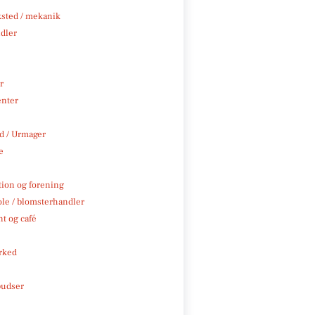
sted / mekanik
ndler
r
enter
 / Urmager
e
tion og forening
ole / blomsterhandler
t og café
rked
pudser