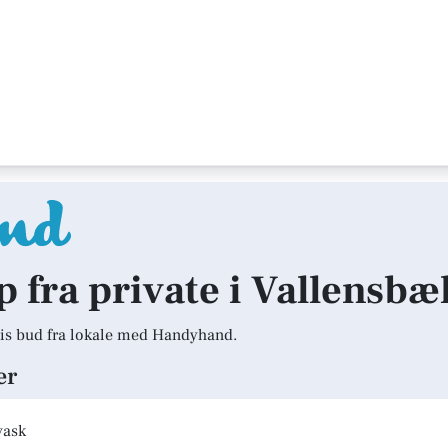
lp fra private i Vallensbæ
is bud fra lokale med Handyhand.
er
vask