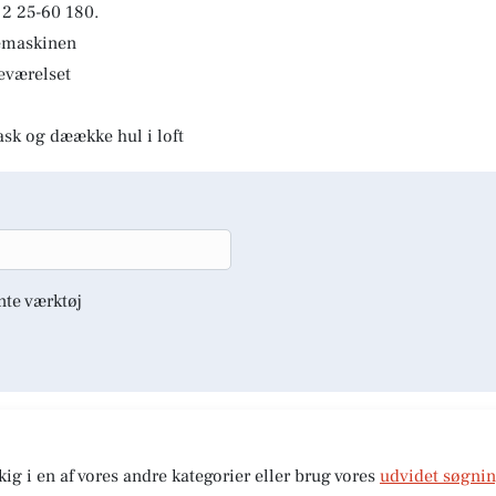
2 25-60 180.
kemaskinen
deværelset
ask og dæække hul i loft
nte værktøj
kig i en af vores andre kategorier eller brug vores
udvidet søgni