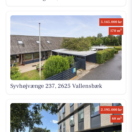
5.145.000 kr
2
170 m
Syvhøjvænge 237, 2625 Vallensbæk
2.195.000 kr
2
68 m