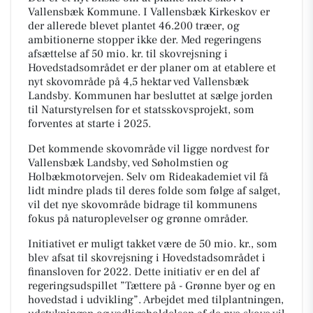
Vallensbæk Kommune. I Vallensbæk Kirkeskov er
der allerede blevet plantet 46.200 træer, og
ambitionerne stopper ikke der. Med regeringens
afsættelse af 50 mio. kr. til skovrejsning i
Hovedstadsområdet er der planer om at etablere et
nyt skovområde på 4,5 hektar ved Vallensbæk
Landsby. Kommunen har besluttet at sælge jorden
til Naturstyrelsen for et statsskovsprojekt, som
forventes at starte i 2025.
Det kommende skovområde vil ligge nordvest for
Vallensbæk Landsby, ved Søholmstien og
Holbækmotorvejen. Selv om Rideakademiet vil få
lidt mindre plads til deres folde som følge af salget,
vil det nye skovområde bidrage til kommunens
fokus på naturoplevelser og grønne områder.
Initiativet er muligt takket være de 50 mio. kr., som
blev afsat til skovrejsning i Hovedstadsområdet i
finansloven for 2022. Dette initiativ er en del af
regeringsudspillet ”Tættere på - Grønne byer og en
hovedstad i udvikling”. Arbejdet med tilplantningen,