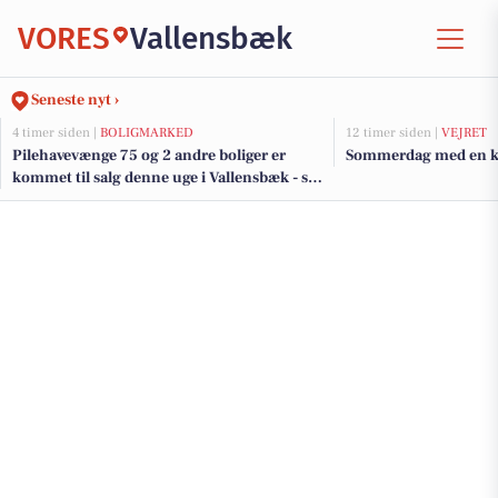
VORES
Vallensbæk
Seneste nyt ›
4 timer siden |
BOLIGMARKED
12 timer siden |
VEJRET
Pilehavevænge 75 og 2 andre boliger er
Sommerdag med en kø
kommet til salg denne uge i Vallensbæk - se
boligerne her.