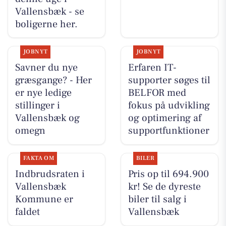
Vallensbæk - se
boligerne her.
JOBNYT
JOBNYT
Savner du nye
Erfaren IT-
græsgange? - Her
supporter søges til
er nye ledige
BELFOR med
stillinger i
fokus på udvikling
Vallensbæk og
og optimering af
omegn
supportfunktioner
FAKTA OM
BILER
Indbrudsraten i
Pris op til 694.900
Vallensbæk
kr! Se de dyreste
Kommune er
biler til salg i
faldet
Vallensbæk