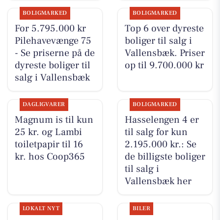
BOLIGMARKED
BOLIGMARKED
For 5.795.000 kr
Top 6 over dyreste
Pilehavevænge 75
boliger til salg i
- Se priserne på de
Vallensbæk. Priser
dyreste boliger til
op til 9.700.000 kr
salg i Vallensbæk
DAGLIGVARER
BOLIGMARKED
Magnum is til kun
Hasselengen 4 er
25 kr. og Lambi
til salg for kun
toiletpapir til 16
2.195.000 kr.: Se
kr. hos Coop365
de billigste boliger
til salg i
Vallensbæk her
LOKALT NYT
BILER