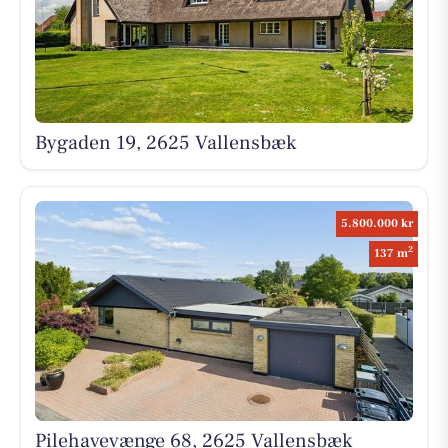
Bygaden 19, 2625 Vallensbæk
5.800.000 kr
2
137 m
Pilehavevænge 68, 2625 Vallensbæk