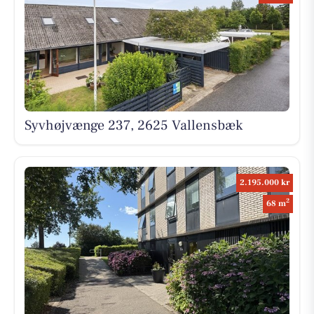
Syvhøjvænge 237, 2625 Vallensbæk
2.195.000 kr
2
68 m