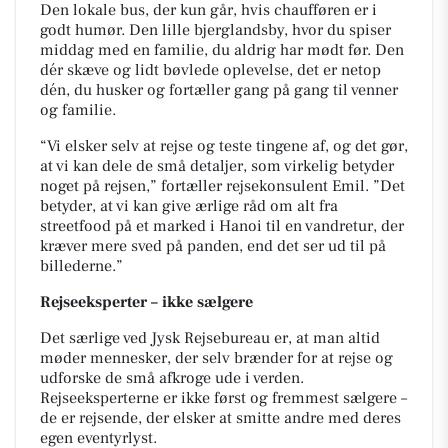
Den lokale bus, der kun går, hvis chaufføren er i
godt humør. Den lille bjerglandsby, hvor du spiser
middag med en familie, du aldrig har mødt før. Den
dér skæve og lidt bøvlede oplevelse, det er netop
dén, du husker og fortæller gang på gang til venner
og familie.
“Vi elsker selv at rejse og teste tingene af, og det gør,
at vi kan dele de små detaljer, som virkelig betyder
noget på rejsen,” fortæller rejsekonsulent Emil. ”Det
betyder, at vi kan give ærlige råd om alt fra
streetfood på et marked i Hanoi til en vandretur, der
kræver mere sved på panden, end det ser ud til på
billederne.”
Rejseeksperter – ikke sælgere
Det særlige ved Jysk Rejsebureau er, at man altid
møder mennesker, der selv brænder for at rejse og
udforske de små afkroge ude i verden.
Rejseeksperterne er ikke først og fremmest sælgere –
de er rejsende, der elsker at smitte andre med deres
egen eventyrlyst.