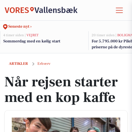
VORES
Vallensbæk
Seneste nyt ›
4 timer siden |
VEJRET
20 timer siden |
BOLIGM
Sommerdag med en kølig start
For 5.795.000 kr Pile
priserne på de dyreste 
Vallensbæk
Når rejsen starter med en kop kaffe
ARTIKLER
Erhverv
Når rejsen starter
med en kop kaffe