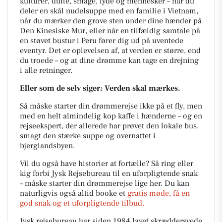
kulturer, dufte, smage, lyde og mennesker – når du
deler en skål nudelsuppe med en familie i Vietnam,
når du mærker den grove sten under dine hænder på
Den Kinesiske Mur, eller når en tilfældig samtale på
en støvet bustur i Peru fører dig ud på uventede
eventyr. Det er oplevelsen af, at verden er større, end
du troede – og at dine drømme kan tage en drejning
i alle retninger.
Eller som de selv siger: Verden skal mærkes.
Så måske starter din drømmerejse ikke på et fly, men
med en helt almindelig kop kaffe i hænderne – og en
rejseekspert, der allerede har prøvet den lokale bus,
smagt den stærke suppe og overnattet i
bjerglandsbyen.
Vil du også have historier at fortælle? Så ring eller
kig forbi Jysk Rejsebureau til en uforpligtende snak
– måske starter din drømmerejse lige her. Du kan
naturligvis også altid booke et
gratis møde, få en
god snak og et uforpligtende tilbud.
Jysk rejsebureau har siden 1984 lavet skræddersyede