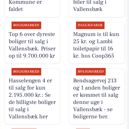
Kommune er
biler til salg i
faldet
Vallensbæk
BOLIGMARKED
DAGLIGVARER
Top 6 over dyreste
Magnum is til kun
boliger til salg i
25 kr. og Lambi
Vallensbæk. Priser
toiletpapir til 16
op til 9.700.000 kr
kr. hos Coop365
BOLIGMARKED
BOLIGMARKED
Hasselengen 4 er
Rendsagervej 213
til salg for kun
og 1 anden boliger
2.195.000 kr.: Se
er kommet til salg
de billigste boliger
denne uge i
til salg i
Vallensbæk - se
Vallensbæk her
boligerne her.