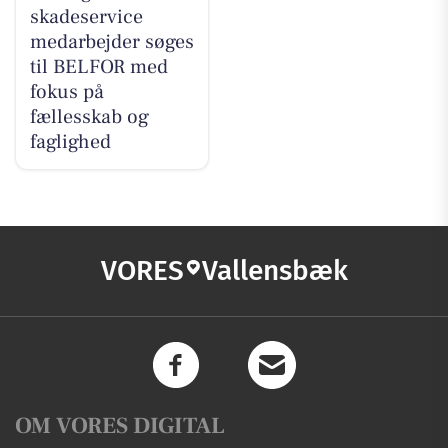
skadeservice
medarbejder søges
til BELFOR med
fokus på
fællesskab og
faglighed
VORES
Vallensbæk
OM VORES DIGITAL