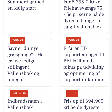
Sommerdag med
For 5.795.000 kr
en kølig start
Pilehavevænge 75
- Se priserne på de
dyreste boliger til
salg i Vallensbæk
JOBNYT
JOBNYT
Savner du nye
Erfaren IT-
græsgange? - Her
supporter søges til
er nye ledige
BELFOR med
stillinger i
fokus på udvikling
Vallensbæk og
og optimering af
omegn
supportfunktioner
FAKTA OM
BILER
Indbrudsraten i
Pris op til 694.900
Vallensbæk
kr! Se de dyreste