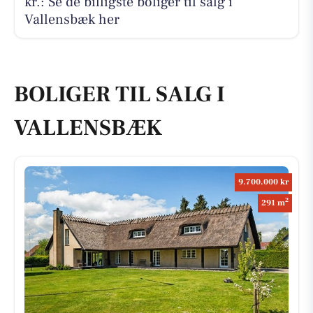
kr.: Se de billigste boliger til salg i
Vallensbæk her
BOLIGER TIL SALG I
VALLENSBÆK
9.700.000 kr
2
291 m