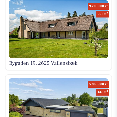
9.700.000 kr
2
291 m
Bygaden 19, 2625 Vallensbæk
5.800.000 kr
2
137 m