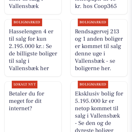
Vallensbæk
kr. hos Coop365
BOLIGMARKED
BOLIGMARKED
Hasselengen 4 er
Rendsagervej 213
til salg for kun
og 1 anden boliger
2.195.000 kr.: Se
er kommet til salg
de billigste boliger
denne uge i
til salg i
Vallensbæk - se
Vallensbæk her
boligerne her.
LOKALT NYT
BOLIGMARKED
Betaler du for
Eksklusiv bolig for
meget for dit
5.195.000 kr er
internet?
netop kommet til
salg i Vallensbæk
- Se den og de
dyreste boliger