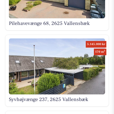
Pilehavevænge 68, 2625 Vallensbæk
5.145.000 kr
2
170 m
Syvhøjvænge 237, 2625 Vallensbæk