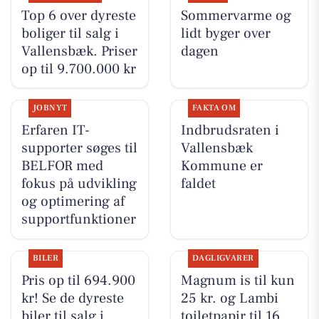
Top 6 over dyreste
Sommervarme og
boliger til salg i
lidt byger over
Vallensbæk. Priser
dagen
op til 9.700.000 kr
JOBNYT
FAKTA OM
Erfaren IT-
Indbrudsraten i
supporter søges til
Vallensbæk
BELFOR med
Kommune er
fokus på udvikling
faldet
og optimering af
supportfunktioner
BILER
DAGLIGVARER
Pris op til 694.900
Magnum is til kun
kr! Se de dyreste
25 kr. og Lambi
biler til salg i
toiletpapir til 16