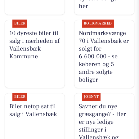
her
BILER
BOLIGMARKED
10 dyreste biler til
Nordmarksvænge
salg i nærheden af
70 i Vallensbæk er
Vallensbæk
solgt for
Kommune
6.600.000 - se
køberen og 5
andre solgte
boliger
BILER
JOBNYT
Biler netop sat til
Savner du nye
salg i Vallensbæk
græsgange? - Her
er nye ledige
stillinger i
Vallensbæk og