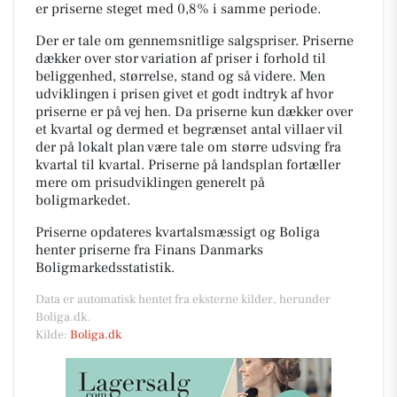
er priserne steget med 0,8% i samme periode.
Der er tale om gennemsnitlige salgspriser. Priserne
dækker over stor variation af priser i forhold til
beliggenhed, størrelse, stand og så videre. Men
udviklingen i prisen givet et godt indtryk af hvor
priserne er på vej hen. Da priserne kun dækker over
et kvartal og dermed et begrænset antal villaer vil
der på lokalt plan være tale om større udsving fra
kvartal til kvartal. Priserne på landsplan fortæller
mere om prisudviklingen generelt på
boligmarkedet.
Priserne opdateres kvartalsmæssigt og Boliga
henter priserne fra Finans Danmarks
Boligmarkedsstatistik.
Data er automatisk hentet fra eksterne kilder, herunder
Boliga.dk.
Kilde:
Boliga.dk